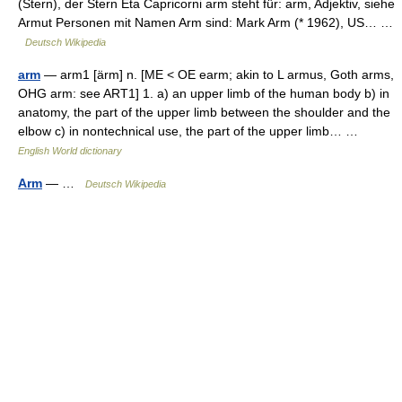
(Stern), der Stern Eta Capricorni arm steht für: arm, Adjektiv, siehe
Armut Personen mit Namen Arm sind: Mark Arm (* 1962), US… …
Deutsch Wikipedia
arm
— arm1 [ärm] n. [ME < OE earm; akin to L armus, Goth arms,
OHG arm: see ART1] 1. a) an upper limb of the human body b) in
anatomy, the part of the upper limb between the shoulder and the
elbow c) in nontechnical use, the part of the upper limb… …
English World dictionary
Arm
— …
Deutsch Wikipedia