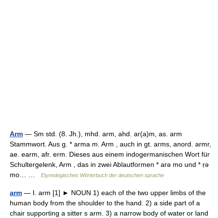
Arm
— Sm std. (8. Jh.), mhd. arm, ahd. ar(a)m, as. arm
Stammwort. Aus g. * arma m. Arm , auch in gt. arms, anord. armr,
ae. earm, afr. erm. Dieses aus einem indogermanischen Wort für
Schultergelenk, Arm , das in zwei Ablautformen * arə mo und * ṛə
mo… …
Etymologisches Wörterbuch der deutschen sprache
arm
— Ⅰ. arm [1] ► NOUN 1) each of the two upper limbs of the
human body from the shoulder to the hand. 2) a side part of a
chair supporting a sitter s arm. 3) a narrow body of water or land