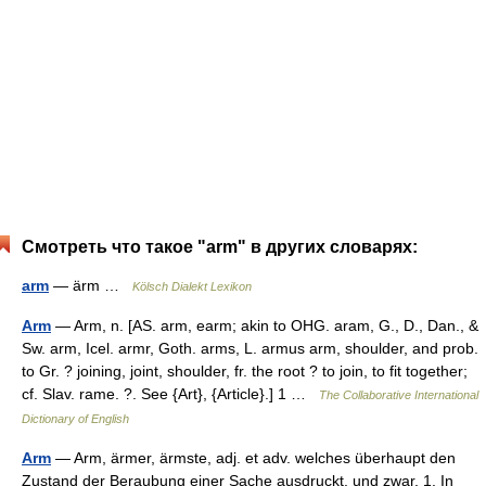
Смотреть что такое "arm" в других словарях:
arm
— ärm …
Kölsch Dialekt Lexikon
Arm
— Arm, n. [AS. arm, earm; akin to OHG. aram, G., D., Dan., &
Sw. arm, Icel. armr, Goth. arms, L. armus arm, shoulder, and prob.
to Gr. ? joining, joint, shoulder, fr. the root ? to join, to fit together;
cf. Slav. rame. ?. See {Art}, {Article}.] 1 …
The Collaborative International
Dictionary of English
Arm
— Arm, ärmer, ärmste, adj. et adv. welches überhaupt den
Zustand der Beraubung einer Sache ausdruckt, und zwar, 1. In