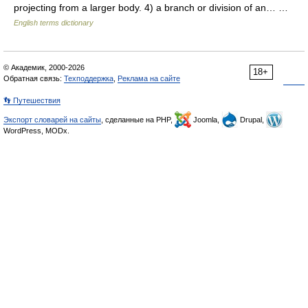
projecting from a larger body. 4) a branch or division of an… …
English terms dictionary
© Академик, 2000-2026
18+
Обратная связь:
Техподдержка
,
Реклама на сайте
👣 Путешествия
Экспорт словарей на сайты
, сделанные на PHP,
Joomla,
Drupal,
WordPress, MODx.