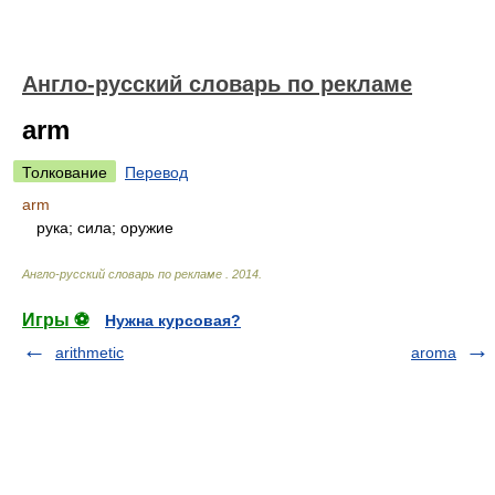
Англо-русский словарь по рекламе
arm
Толкование
Перевод
arm
рука; сила; оружие
Англо-русский словарь по рекламе
.
2014
.
Игры ⚽
Нужна курсовая?
arithmetic
aroma