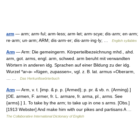
arm
— arm; arm·ful; arm·less; arm·let; arm·scye; dis·arm; en·arm;
re·arm; un·arm; ARM; dis·arm·er; dis·arm·ing·ly; …
English syllables
Arm
— Arm: Die gemeingerm. Körperteilbezeichnung mhd., ahd.
arm, got. arms, engl. arm, schwed. arm beruht mit verwandten
Wörtern in anderen idg. Sprachen auf einer Bildung zu der idg.
Wurzel *ar‹ə› »fügen, zupassen«, vgl. z. B. lat. armus »Oberarm,
… …
Das Herkunftswörterbuch
Arm
— Arm, v. t. [imp. & p. p. {Armed}; p. pr. & vb. n. {Arming}.]
[OE. armen, F. armer, fr. L. armare, fr. arma, pl., arms. See
{arms}.] 1. To take by the arm; to take up in one s arms. [Obs.]
[1913 Webster] And make him with our pikes and partisans A …
The Collaborative International Dictionary of English